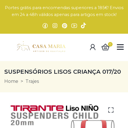
Portes grátis para encomendas superiores a 185€! Envios
em 24 a 48h válidos apenas para artigos em stock!
0
SUSPENSÓRIOS LISOS CRIANÇA 017/20
Home
Trajes