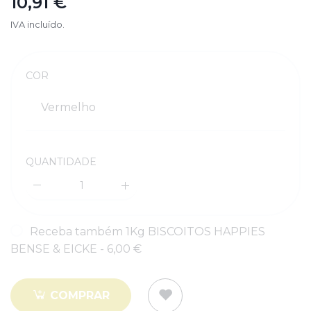
10,91 €
IVA incluído.
Quantidade
COR
Vermelho
QUANTIDADE
Quantidade
Receba também 1Kg BISCOITOS HAPPIES
BENSE & EICKE - 6,00 €
COMPRAR