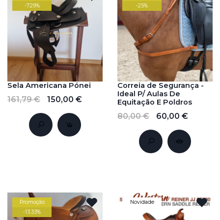
-
7.29
%
-
25
%
Sela Americana Pónei
Correia de Segurança -
Ideal P/ Aulas De
161,79 €
150,00 €
Equitação E Poldros
80,00 €
60,00 €
Promoção
Novidade
-
13.33
%