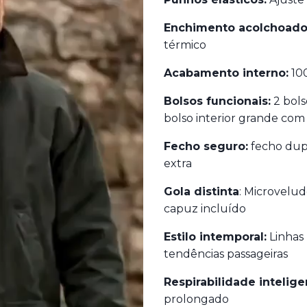
Enchimento acolchoado
térmico
Acabamento interno:
100
Bolsos funcionais:
2 bols
bolso interior grande com
Fecho seguro:
fecho dup
extra
Gola distinta
: Microvelud
capuz incluído
Estilo intemporal:
Linhas
tendências passageiras
Respirabilidade intelige
prolongado