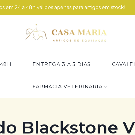
os em 24 a 48h válidos apenas para artigos em stock!
/48H
ENTREGA 3 A 5 DIAS
CAVALE
FARMÁCIA VETERINÁRIA
do Blackstone 