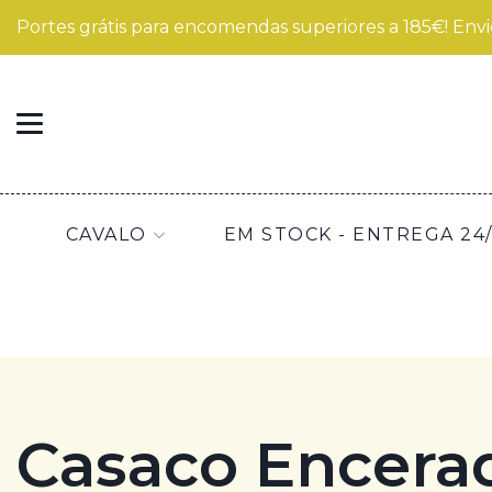
Portes grátis para encomendas superiores a 185€! Envi
CAVALO
EM STOCK - ENTREGA 24
Casaco Encera