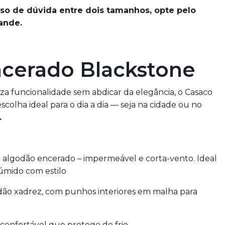
so de dúvida entre dois tamanhos, opte pelo
ande.
cerado Blackstone
a funcionalidade sem abdicar da elegância, o Casaco
colha ideal para o dia a dia — seja na cidade ou no
.
algodão encerado – impermeável e corta-vento. Ideal
úmido com estilo
ão xadrez, com punhos interiores em malha para
confortável que protege do frio