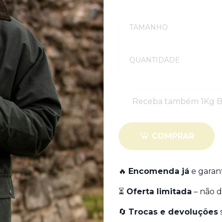
Quantidade
TAMANHO
QUANTIDADE
Quantidade
Receba também 1Kg BI
COMPRAR
🔥
Encomenda já
e garan
⏳
Oferta limitada
– não d
🔄
Trocas e devoluções