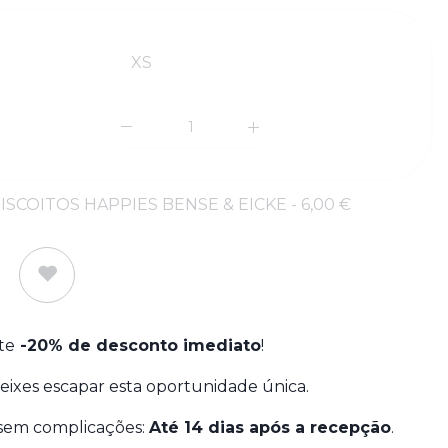
XS
SCOITOS HAPPIES BENSE & EICKE - 6,00 €
te
-20% de desconto imediato
!
eixes escapar esta oportunidade única.
sem complicações:
Até 14 dias após a recepção
.