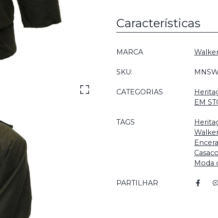
Características
Características
MARCA
Walke
SKU:
MNSW
CATEGORIAS
Herita
EM ST
TAGS
Herita
Walke
Encer
Casac
Moda 
PARTILHAR
Características