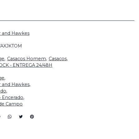
r and Hawkes
AXJKTOM
ge
Casacos Homem
Casacos
OCK - ENTREGA 24/48H
ge
r and Hawkes
ado
o Encerado
de Campo